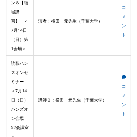
ン８【領
コ
域講
メ
習】 ＜
演者：横田 元先生（千葉大学）
ン
7月14日
ト
（日）第
1会場＞
読影ハン
ズオンセ
ミナー
コ
＜7月14
メ
日（日）
講師２：横田 元先生（千葉大学）
ン
ハンズオ
ト
ン会場
52会議室
＞