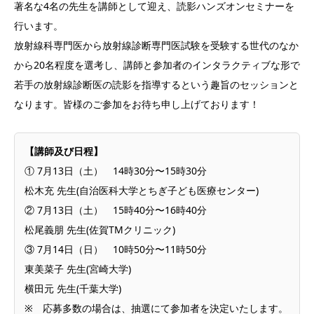
著名な4名の先生を講師として迎え、読影ハンズオンセミナーを
行います。
放射線科専門医から放射線診断専門医試験を受験する世代のなか
から20名程度を選考し、講師と参加者のインタラクティブな形で
若手の放射線診断医の読影を指導するという趣旨のセッションと
なります。皆様のご参加をお待ち申し上げております！
【講師及び日程】
① 7月13日（土） 14時30分〜15時30分
松木充 先生(自治医科大学とちぎ子ども医療センター)
② 7月13日（土） 15時40分〜16時40分
松尾義朋 先生(佐賀TMクリニック)
③ 7月14日（日） 10時50分〜11時50分
東美菜子 先生(宮崎大学)
横田元 先生(千葉大学)
※ 応募多数の場合は、抽選にて参加者を決定いたします。