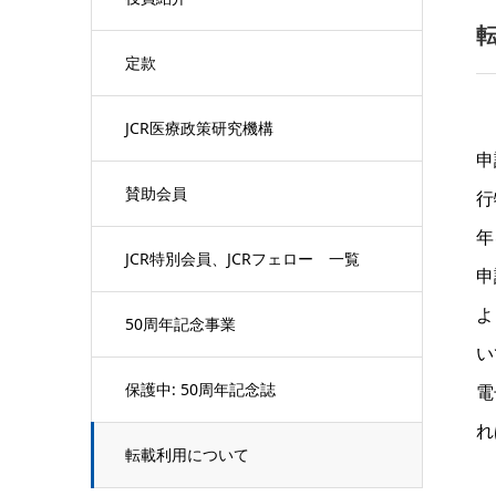
定款
JCR医療政策研究機構
申
賛助会員
行
年
JCR特別会員、JCRフェロー 一覧
申
よ
50周年記念事業
い
保護中: 50周年記念誌
電
れ
転載利用について