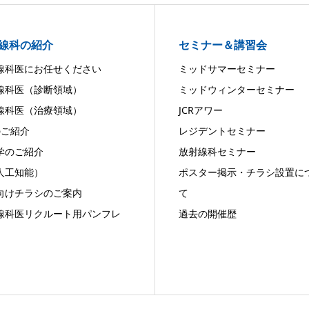
線科の紹介
セミナー＆講習会
線科医にお任せください
ミッドサマーセミナー
線科医（診断領域）
ミッドウィンターセミナー
線科医（治療領域）
JCRアワー
のご紹介
レジデントセミナー
学のご紹介
放射線科セミナー
（人工知能）
ポスター掲示・チラシ設置に
向けチラシのご案内
て
線科医リクルート用パンフレ
過去の開催歴