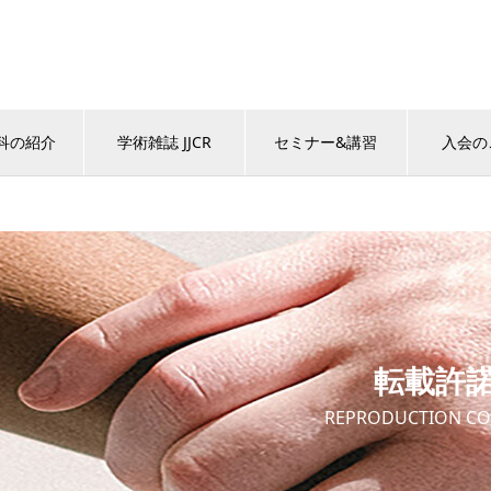
科の紹介
学術雑誌 JJCR
セミナー&講習
入会の
転載許
REPRODUCTION CO