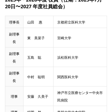
20日〜2027 年度社員総会）
理事長
山田 惠
京都府立医科大学
副理事
東 美菜子
宮崎大学
長
副理事
五島 聡
浜松医科大学
長
副理事
中村 聡明
関西医科大学
長
神戸市立医療センター中央市
理事
安藤 久美子
民病院