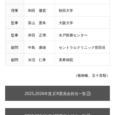
理事
和田 優貴
秋田大学
監事
富山 憲幸
大阪大学
監事
井田 正博
水戸医療センター
顧問
中島 康雄
セントラルクリニック世田谷
顧問
水沼 仁孝
美希病院
（敬称略、五十音順）
2025,2026年度 JCR委員会担当一覧