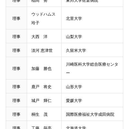
理事
稲岡 努
東邦大学佐倉病院
ウッドハムス
理事
北里大学
玲子
理事
大西 洋
山梨大学
理事
淡河 恵津世
久留米大学
川崎医科大学総合医療センタ
理事
加藤 勝也
ー
理事
鹿戸 将史
山形大学
理事
城戸 輝仁
愛媛大学
理事
桐生 茂
国際医療福祉大学成田病院
理事
工藤 與亮
北海道大学